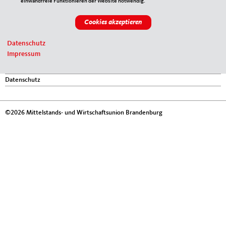
einwandfreie Funktionieren der Website notwendig.
CDU Brandenburg
LINKS
Datenschutz
Impressum
Impressum
Kontakt
Sitemap
Datenschutz
©2026 Mittelstands- und Wirtschaftsunion Brandenburg